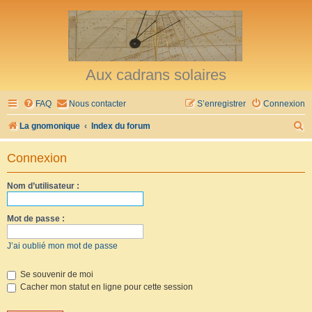
Aux cadrans solaires
FAQ
Nous contacter
S’enregistrer
Connexion
R
La gnomonique
Index du forum
e
Connexion
c
h
Nom d’utilisateur :
e
r
Mot de passe :
c
J’ai oublié mon mot de passe
h
e
Se souvenir de moi
Cacher mon statut en ligne pour cette session
r