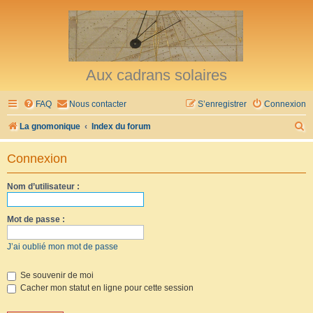
Aux cadrans solaires
FAQ
Nous contacter
S’enregistrer
Connexion
R
La gnomonique
Index du forum
e
Connexion
c
h
Nom d’utilisateur :
e
r
Mot de passe :
c
J’ai oublié mon mot de passe
h
e
Se souvenir de moi
Cacher mon statut en ligne pour cette session
r