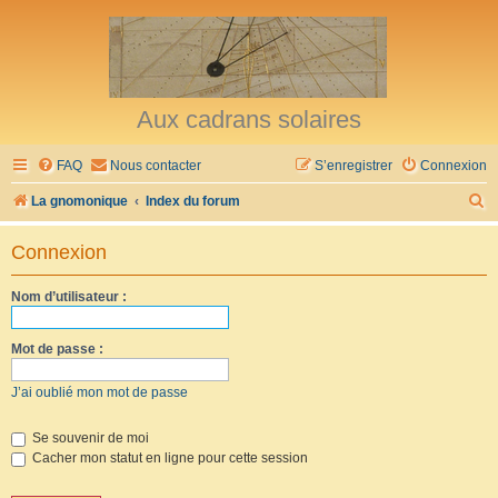
Aux cadrans solaires
FAQ
Nous contacter
S’enregistrer
Connexion
R
La gnomonique
Index du forum
e
Connexion
c
h
Nom d’utilisateur :
e
r
Mot de passe :
c
J’ai oublié mon mot de passe
h
e
Se souvenir de moi
Cacher mon statut en ligne pour cette session
r