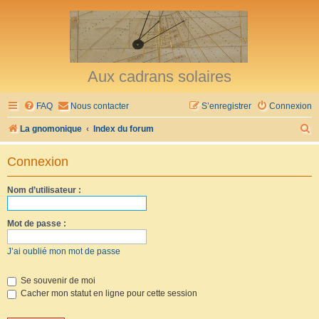
Aux cadrans solaires
FAQ
Nous contacter
S’enregistrer
Connexion
R
La gnomonique
Index du forum
e
Connexion
c
h
Nom d’utilisateur :
e
r
Mot de passe :
c
J’ai oublié mon mot de passe
h
e
Se souvenir de moi
Cacher mon statut en ligne pour cette session
r