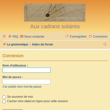
Aux cadrans solaires
FAQ
Nous contacter
S’enregistrer
Connexion
R
La gnomonique
Index du forum
e
Connexion
c
h
Nom d’utilisateur :
e
r
Mot de passe :
c
J’ai oublié mon mot de passe
h
e
Se souvenir de moi
Cacher mon statut en ligne pour cette session
r