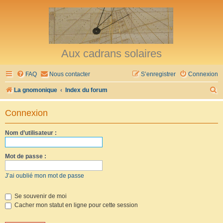
Aux cadrans solaires
FAQ
Nous contacter
S’enregistrer
Connexion
R
La gnomonique
Index du forum
e
Connexion
c
h
Nom d’utilisateur :
e
r
Mot de passe :
c
J’ai oublié mon mot de passe
h
e
Se souvenir de moi
Cacher mon statut en ligne pour cette session
r