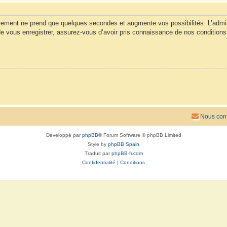
trement ne prend que quelques secondes et augmente vos possibilités. L’admi
vous enregistrer, assurez-vous d’avoir pris connaissance de nos conditions d’u
Nous cont
Développé par
phpBB
® Forum Software © phpBB Limited
Style by
phpBB Spain
Traduit par
phpBB-fr.com
Confidentialité
|
Conditions