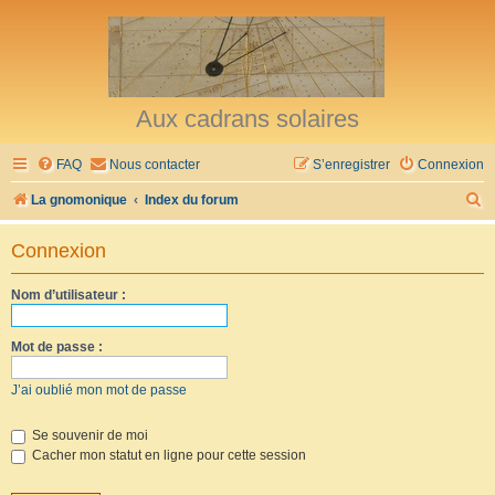
Aux cadrans solaires
FAQ
Nous contacter
S’enregistrer
Connexion
R
La gnomonique
Index du forum
e
Connexion
c
h
Nom d’utilisateur :
e
r
Mot de passe :
c
J’ai oublié mon mot de passe
h
e
Se souvenir de moi
Cacher mon statut en ligne pour cette session
r