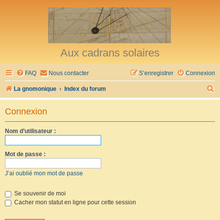
Aux cadrans solaires
FAQ
Nous contacter
S’enregistrer
Connexion
R
La gnomonique
Index du forum
e
Connexion
c
h
Nom d’utilisateur :
e
r
Mot de passe :
c
J’ai oublié mon mot de passe
h
e
Se souvenir de moi
Cacher mon statut en ligne pour cette session
r