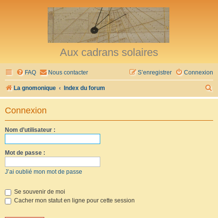
Aux cadrans solaires
FAQ
Nous contacter
S’enregistrer
Connexion
R
La gnomonique
Index du forum
e
Connexion
c
h
Nom d’utilisateur :
e
r
Mot de passe :
c
J’ai oublié mon mot de passe
h
e
Se souvenir de moi
Cacher mon statut en ligne pour cette session
r