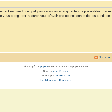
trement ne prend que quelques secondes et augmente vos possibilités. L’admi
vous enregistrer, assurez-vous d’avoir pris connaissance de nos conditions d’u
Nous cont
Développé par
phpBB
® Forum Software © phpBB Limited
Style by
phpBB Spain
Traduit par
phpBB-fr.com
Confidentialité
|
Conditions