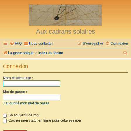
Aux cadrans solaires
FAQ
Nous contacter
S’enregistrer
Connexion
R
La gnomonique
Index du forum
e
Connexion
c
h
Nom d’utilisateur :
e
r
Mot de passe :
c
J’ai oublié mon mot de passe
h
e
Se souvenir de moi
Cacher mon statut en ligne pour cette session
r