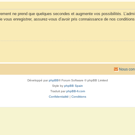
trement ne prend que quelques secondes et augmente vos possibilités. L’admi
vous enregistrer, assurez-vous d’avoir pris connaissance de nos conditions d’u
Nous cont
Développé par
phpBB
® Forum Software © phpBB Limited
Style by
phpBB Spain
Traduit par
phpBB-fr.com
Confidentialité
|
Conditions