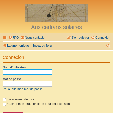
Aux cadrans solaires
FAQ
Nous contacter
S’enregistrer
Connexion
R
La gnomonique
Index du forum
e
Connexion
c
h
Nom d’utilisateur :
e
r
Mot de passe :
c
J’ai oublié mon mot de passe
h
e
Se souvenir de moi
Cacher mon statut en ligne pour cette session
r