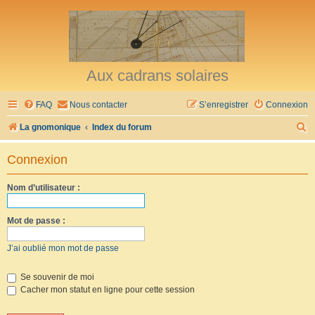
Aux cadrans solaires
FAQ
Nous contacter
S’enregistrer
Connexion
R
La gnomonique
Index du forum
e
Connexion
c
h
Nom d’utilisateur :
e
r
Mot de passe :
c
J’ai oublié mon mot de passe
h
e
Se souvenir de moi
Cacher mon statut en ligne pour cette session
r