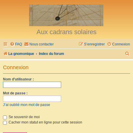
Aux cadrans solaires
FAQ
Nous contacter
S’enregistrer
Connexion
R
La gnomonique
Index du forum
e
Connexion
c
h
Nom d’utilisateur :
e
r
Mot de passe :
c
J’ai oublié mon mot de passe
h
e
Se souvenir de moi
Cacher mon statut en ligne pour cette session
r