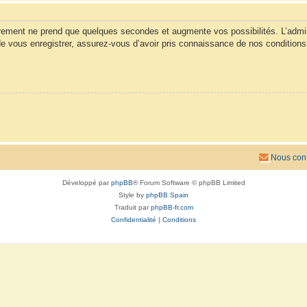
trement ne prend que quelques secondes et augmente vos possibilités. L’admi
vous enregistrer, assurez-vous d’avoir pris connaissance de nos conditions d’u
Nous cont
Développé par
phpBB
® Forum Software © phpBB Limited
Style by
phpBB Spain
Traduit par
phpBB-fr.com
Confidentialité
|
Conditions