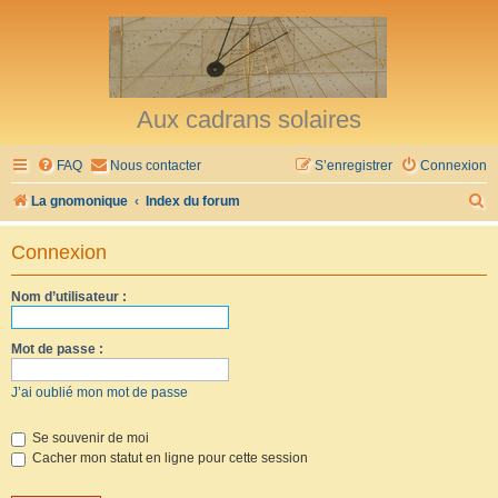
Aux cadrans solaires
FAQ
Nous contacter
S’enregistrer
Connexion
R
La gnomonique
Index du forum
e
Connexion
c
h
Nom d’utilisateur :
e
r
Mot de passe :
c
J’ai oublié mon mot de passe
h
e
Se souvenir de moi
Cacher mon statut en ligne pour cette session
r