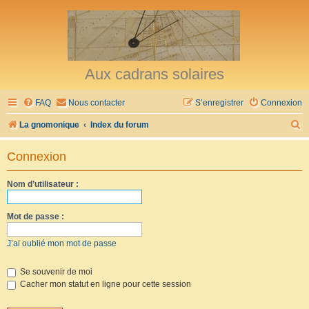
Aux cadrans solaires
FAQ
Nous contacter
S’enregistrer
Connexion
R
La gnomonique
Index du forum
e
Connexion
c
h
Nom d’utilisateur :
e
r
Mot de passe :
c
J’ai oublié mon mot de passe
h
e
Se souvenir de moi
Cacher mon statut en ligne pour cette session
r