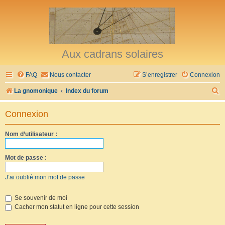
Aux cadrans solaires
FAQ
Nous contacter
S’enregistrer
Connexion
R
La gnomonique
Index du forum
e
Connexion
c
h
Nom d’utilisateur :
e
r
Mot de passe :
c
J’ai oublié mon mot de passe
h
e
Se souvenir de moi
Cacher mon statut en ligne pour cette session
r