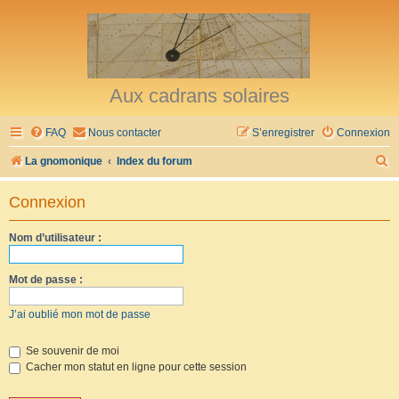
Aux cadrans solaires
FAQ
Nous contacter
S’enregistrer
Connexion
R
La gnomonique
Index du forum
e
Connexion
c
h
Nom d’utilisateur :
e
r
Mot de passe :
c
J’ai oublié mon mot de passe
h
e
Se souvenir de moi
Cacher mon statut en ligne pour cette session
r