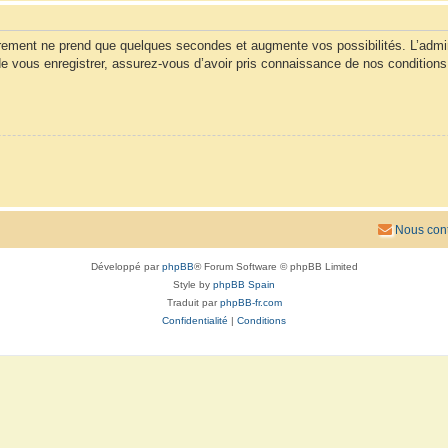
trement ne prend que quelques secondes et augmente vos possibilités. L’admi
vous enregistrer, assurez-vous d’avoir pris connaissance de nos conditions d’u
Nous cont
Développé par
phpBB
® Forum Software © phpBB Limited
Style by
phpBB Spain
Traduit par
phpBB-fr.com
Confidentialité
|
Conditions