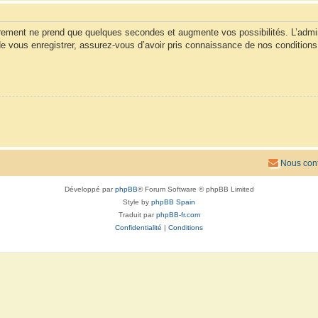
trement ne prend que quelques secondes et augmente vos possibilités. L’admi
vous enregistrer, assurez-vous d’avoir pris connaissance de nos conditions d’u
Nous cont
Développé par
phpBB
® Forum Software © phpBB Limited
Style by
phpBB Spain
Traduit par
phpBB-fr.com
Confidentialité
|
Conditions