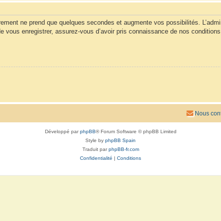
trement ne prend que quelques secondes et augmente vos possibilités. L’admi
vous enregistrer, assurez-vous d’avoir pris connaissance de nos conditions d’u
Nous cont
Développé par
phpBB
® Forum Software © phpBB Limited
Style by
phpBB Spain
Traduit par
phpBB-fr.com
Confidentialité
|
Conditions