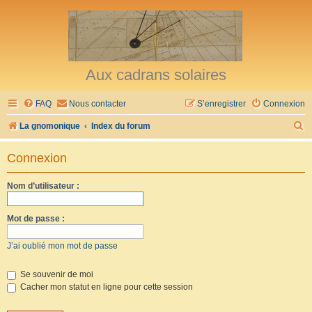
Aux cadrans solaires
FAQ
Nous contacter
S’enregistrer
Connexion
R
La gnomonique
Index du forum
e
Connexion
c
h
Nom d’utilisateur :
e
r
Mot de passe :
c
J’ai oublié mon mot de passe
h
e
Se souvenir de moi
Cacher mon statut en ligne pour cette session
r