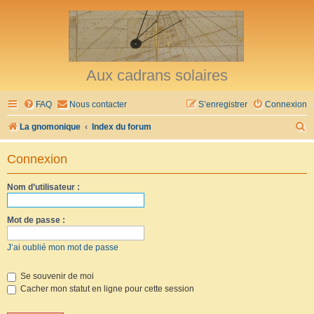
Aux cadrans solaires
FAQ
Nous contacter
S’enregistrer
Connexion
R
La gnomonique
Index du forum
e
Connexion
c
h
Nom d’utilisateur :
e
r
Mot de passe :
c
J’ai oublié mon mot de passe
h
e
Se souvenir de moi
Cacher mon statut en ligne pour cette session
r