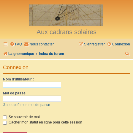
Aux cadrans solaires
FAQ
Nous contacter
S’enregistrer
Connexion
R
La gnomonique
Index du forum
e
Connexion
c
h
Nom d’utilisateur :
e
r
Mot de passe :
c
J’ai oublié mon mot de passe
h
e
Se souvenir de moi
Cacher mon statut en ligne pour cette session
r