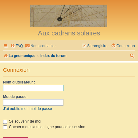
Aux cadrans solaires
FAQ
Nous contacter
S’enregistrer
Connexion
R
La gnomonique
Index du forum
e
Connexion
c
h
Nom d’utilisateur :
e
r
Mot de passe :
c
J’ai oublié mon mot de passe
h
e
Se souvenir de moi
Cacher mon statut en ligne pour cette session
r