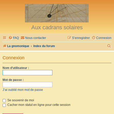
Aux cadrans solaires
FAQ
Nous contacter
S’enregistrer
Connexion
R
La gnomonique
Index du forum
e
Connexion
c
h
Nom d’utilisateur :
e
r
Mot de passe :
c
J’ai oublié mon mot de passe
h
e
Se souvenir de moi
Cacher mon statut en ligne pour cette session
r