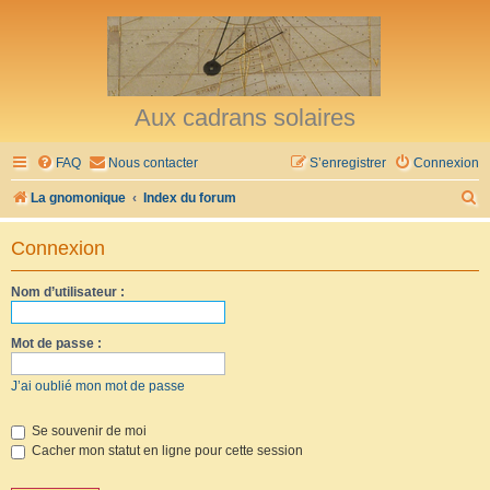
Aux cadrans solaires
FAQ
Nous contacter
S’enregistrer
Connexion
R
La gnomonique
Index du forum
e
Connexion
c
h
Nom d’utilisateur :
e
r
Mot de passe :
c
J’ai oublié mon mot de passe
h
e
Se souvenir de moi
Cacher mon statut en ligne pour cette session
r