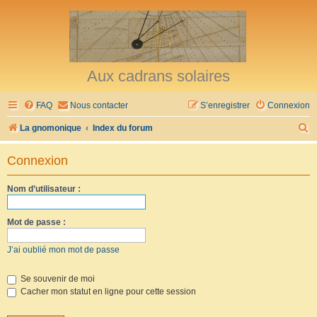
Aux cadrans solaires
FAQ
Nous contacter
S’enregistrer
Connexion
R
La gnomonique
Index du forum
e
Connexion
c
h
Nom d’utilisateur :
e
r
Mot de passe :
c
J’ai oublié mon mot de passe
h
e
Se souvenir de moi
Cacher mon statut en ligne pour cette session
r