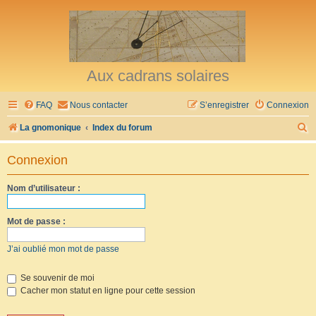
Aux cadrans solaires
FAQ
Nous contacter
S’enregistrer
Connexion
R
La gnomonique
Index du forum
e
Connexion
c
h
Nom d’utilisateur :
e
r
Mot de passe :
c
J’ai oublié mon mot de passe
h
e
Se souvenir de moi
Cacher mon statut en ligne pour cette session
r