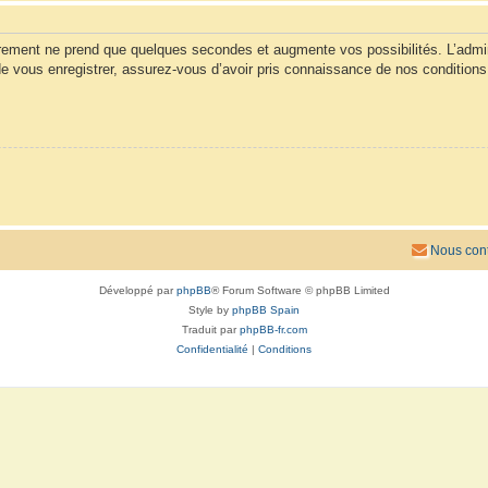
trement ne prend que quelques secondes et augmente vos possibilités. L’admi
vous enregistrer, assurez-vous d’avoir pris connaissance de nos conditions d’u
Nous cont
Développé par
phpBB
® Forum Software © phpBB Limited
Style by
phpBB Spain
Traduit par
phpBB-fr.com
Confidentialité
|
Conditions