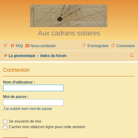
Aux cadrans solaires
FAQ
Nous contacter
S’enregistrer
Connexion
R
La gnomonique
Index du forum
e
Connexion
c
h
Nom d’utilisateur :
e
r
Mot de passe :
c
J’ai oublié mon mot de passe
h
e
Se souvenir de moi
Cacher mon statut en ligne pour cette session
r