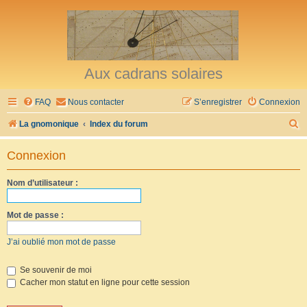
Aux cadrans solaires
FAQ
Nous contacter
S’enregistrer
Connexion
R
La gnomonique
Index du forum
e
Connexion
c
h
Nom d’utilisateur :
e
r
Mot de passe :
c
J’ai oublié mon mot de passe
h
e
Se souvenir de moi
Cacher mon statut en ligne pour cette session
r