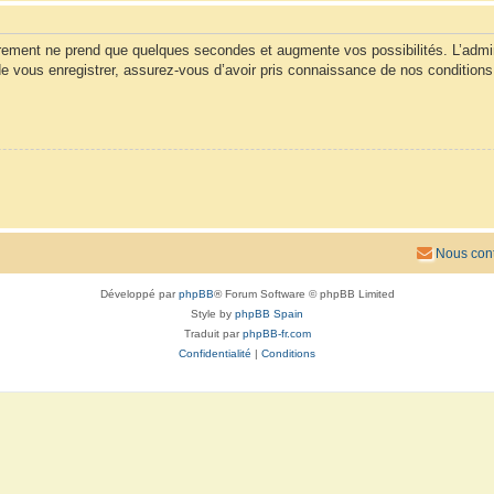
trement ne prend que quelques secondes et augmente vos possibilités. L’admi
vous enregistrer, assurez-vous d’avoir pris connaissance de nos conditions d’u
Nous cont
Développé par
phpBB
® Forum Software © phpBB Limited
Style by
phpBB Spain
Traduit par
phpBB-fr.com
Confidentialité
|
Conditions