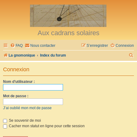
Aux cadrans solaires
FAQ
Nous contacter
S’enregistrer
Connexion
R
La gnomonique
Index du forum
e
Connexion
c
h
Nom d’utilisateur :
e
r
Mot de passe :
c
J’ai oublié mon mot de passe
h
e
Se souvenir de moi
Cacher mon statut en ligne pour cette session
r