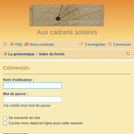
Aux cadrans solaires
FAQ
Nous contacter
S’enregistrer
Connexion
R
La gnomonique
Index du forum
e
Connexion
c
h
Nom d’utilisateur :
e
r
Mot de passe :
c
J’ai oublié mon mot de passe
h
e
Se souvenir de moi
Cacher mon statut en ligne pour cette session
r