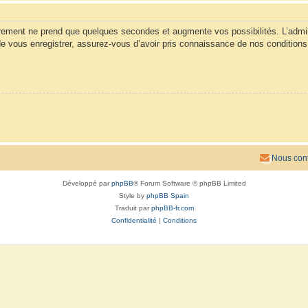
trement ne prend que quelques secondes et augmente vos possibilités. L’admi
vous enregistrer, assurez-vous d’avoir pris connaissance de nos conditions d’u
Nous cont
Développé par
phpBB
® Forum Software © phpBB Limited
Style by
phpBB Spain
Traduit par
phpBB-fr.com
Confidentialité
|
Conditions