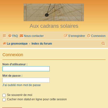
Aux cadrans solaires
FAQ
Nous contacter
S’enregistrer
Connexion
R
La gnomonique
Index du forum
e
Connexion
c
h
Nom d’utilisateur :
e
r
Mot de passe :
c
J’ai oublié mon mot de passe
h
e
Se souvenir de moi
Cacher mon statut en ligne pour cette session
r