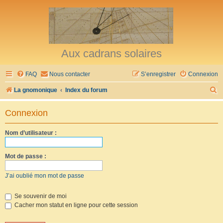
Aux cadrans solaires
FAQ
Nous contacter
S’enregistrer
Connexion
R
La gnomonique
Index du forum
e
Connexion
c
h
Nom d’utilisateur :
e
r
Mot de passe :
c
J’ai oublié mon mot de passe
h
e
Se souvenir de moi
Cacher mon statut en ligne pour cette session
r