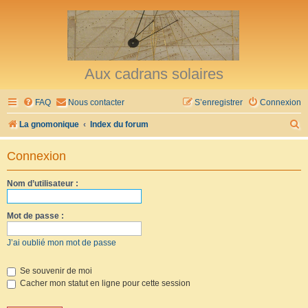
Aux cadrans solaires
FAQ
Nous contacter
S’enregistrer
Connexion
R
La gnomonique
Index du forum
e
Connexion
c
h
Nom d’utilisateur :
e
r
Mot de passe :
c
J’ai oublié mon mot de passe
h
e
Se souvenir de moi
Cacher mon statut en ligne pour cette session
r