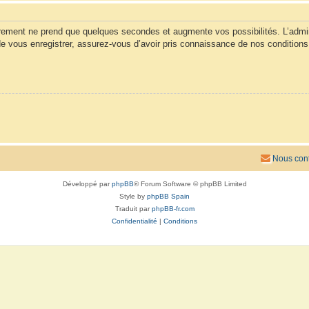
trement ne prend que quelques secondes et augmente vos possibilités. L’admi
vous enregistrer, assurez-vous d’avoir pris connaissance de nos conditions d’u
Nous cont
Développé par
phpBB
® Forum Software © phpBB Limited
Style by
phpBB Spain
Traduit par
phpBB-fr.com
Confidentialité
|
Conditions