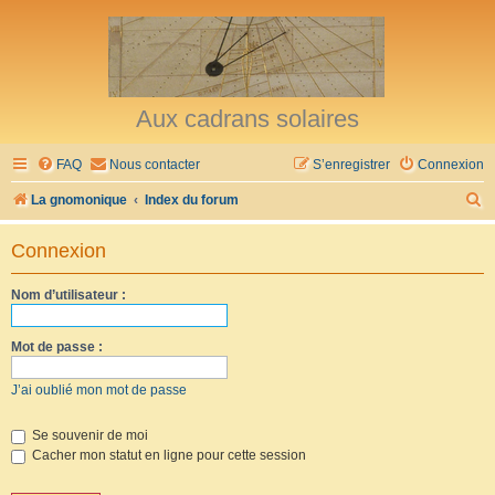
Aux cadrans solaires
FAQ
Nous contacter
S’enregistrer
Connexion
R
La gnomonique
Index du forum
e
Connexion
c
h
Nom d’utilisateur :
e
r
Mot de passe :
c
J’ai oublié mon mot de passe
h
e
Se souvenir de moi
Cacher mon statut en ligne pour cette session
r