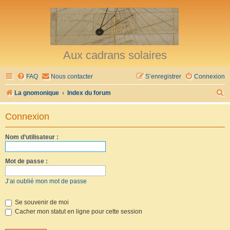
Aux cadrans solaires
FAQ
Nous contacter
S’enregistrer
Connexion
R
La gnomonique
Index du forum
e
Connexion
c
h
Nom d’utilisateur :
e
r
Mot de passe :
c
J’ai oublié mon mot de passe
h
e
Se souvenir de moi
Cacher mon statut en ligne pour cette session
r