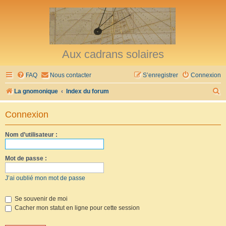
Aux cadrans solaires
FAQ
Nous contacter
S’enregistrer
Connexion
R
La gnomonique
Index du forum
e
Connexion
c
h
Nom d’utilisateur :
e
r
Mot de passe :
c
J’ai oublié mon mot de passe
h
e
Se souvenir de moi
Cacher mon statut en ligne pour cette session
r