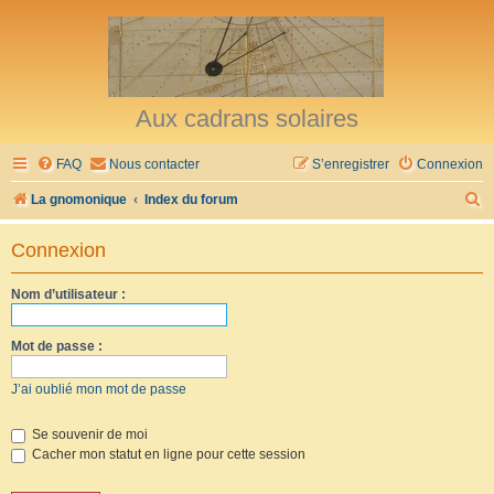
Aux cadrans solaires
FAQ
Nous contacter
S’enregistrer
Connexion
R
La gnomonique
Index du forum
e
Connexion
c
h
Nom d’utilisateur :
e
r
Mot de passe :
c
J’ai oublié mon mot de passe
h
e
Se souvenir de moi
Cacher mon statut en ligne pour cette session
r