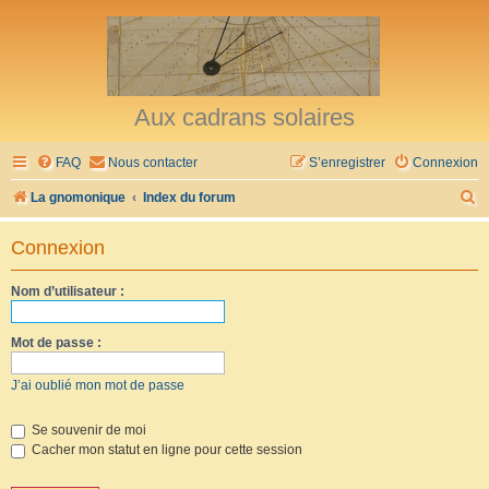
Aux cadrans solaires
FAQ
Nous contacter
S’enregistrer
Connexion
R
La gnomonique
Index du forum
e
Connexion
c
h
Nom d’utilisateur :
e
r
Mot de passe :
c
J’ai oublié mon mot de passe
h
e
Se souvenir de moi
Cacher mon statut en ligne pour cette session
r