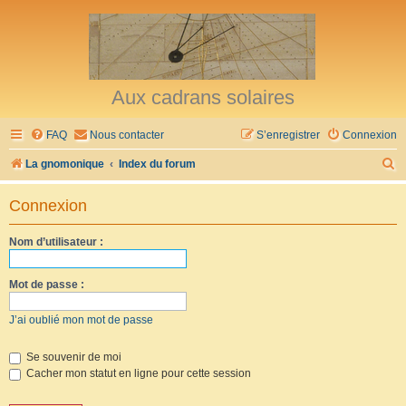
Aux cadrans solaires
FAQ
Nous contacter
S’enregistrer
Connexion
R
La gnomonique
Index du forum
e
Connexion
c
h
Nom d’utilisateur :
e
r
Mot de passe :
c
J’ai oublié mon mot de passe
h
e
Se souvenir de moi
Cacher mon statut en ligne pour cette session
r