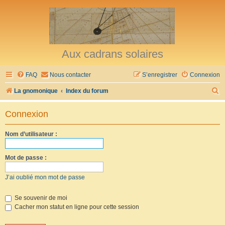
Aux cadrans solaires
FAQ
Nous contacter
S’enregistrer
Connexion
R
La gnomonique
Index du forum
e
Connexion
c
h
Nom d’utilisateur :
e
r
Mot de passe :
c
J’ai oublié mon mot de passe
h
e
Se souvenir de moi
Cacher mon statut en ligne pour cette session
r